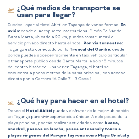
¿Qué medios de transporte se
usan para llegar?
En
Puedes llegar al Hotel Abitti en Taganga de varias formas.
avión:
desde el Aeropuerto Internacional Simón Bolívar de
Santa Marta, ubicado a 22 km, puedes tomar un taxi o
Por vía terrestre:
servicio privado directo hasta el hotel.
Troncal del Caribe
Taganga está conectado por la
, desde
donde puedes acceder fácilmente en taxi, vehículo particular
o transporte público desde Santa Marta, a solo 15 minutos
del centro histórico. Una vez en Taganga, el hotel se
encuentra a pocos metros de la bahía principal, con acceso
directo por la Carrera 1A Calle 7 – 3 Casa 1.
¿Qué hay para hacer en el hotel?
Hotel Abitti
Desde el
puedes disfrutar de la mejor ubicación
en Taganga para vivir experiencias únicas. A solo pasos de la
buceo,
playa principal, podrás realizar actividades como
snorkel, paseos en lancha, pesca artesanal y tours a
playas vírgenes del Parque Tayrona como Playa Cristal y