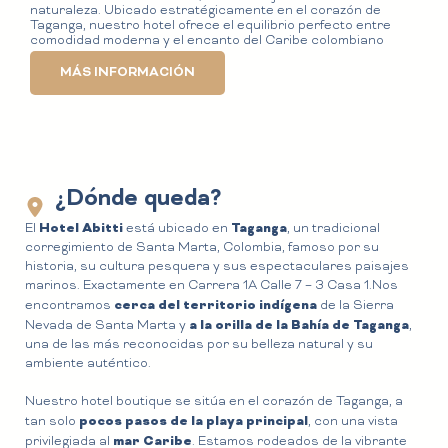
naturaleza. Ubicado estratégicamente en el corazón de
Taganga, nuestro hotel ofrece el equilibrio perfecto entre
comodidad moderna y el encanto del Caribe colombiano
MÁS INFORMACIÓN
¿Dónde queda?
Hotel Abitti
Taganga
El
está ubicado en
, un tradicional
corregimiento de Santa Marta, Colombia, famoso por su
historia, su cultura pesquera y sus espectaculares paisajes
marinos. Exactamente en Carrera 1A Calle 7 – 3 Casa 1.Nos
cerca del territorio indígena
encontramos
de la Sierra
a la orilla de la Bahía de Taganga
Nevada de Santa Marta y
,
una de las más reconocidas por su belleza natural y su
ambiente auténtico.
Nuestro hotel boutique se sitúa en el corazón de Taganga, a
pocos pasos de la playa principal
tan solo
, con una vista
mar Caribe
privilegiada al
. Estamos rodeados de la vibrante